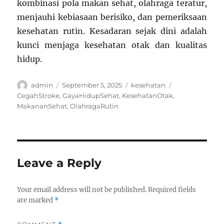
kombinasi pola makan sehat, olahraga teratur,
menjauhi kebiasaan berisiko, dan pemeriksaan
kesehatan rutin. Kesadaran sejak dini adalah
kunci menjaga kesehatan otak dan kualitas
hidup.
Author
Posted
Categories
Tags
admin
September 5, 2025
kesehatan
on
CegahStroke
,
GayaHidupSehat
,
KesehatanOtak
,
MakananSehat
,
OlahragaRutin
Leave a Reply
Your email address will not be published.
Required fields
are marked
*