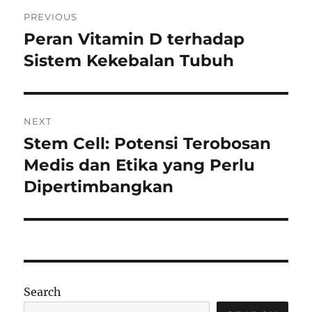
Post
PREVIOUS
navigation
Peran Vitamin D terhadap
Previous
post:
Sistem Kekebalan Tubuh
NEXT
Stem Cell: Potensi Terobosan
Next
post:
Medis dan Etika yang Perlu
Dipertimbangkan
Search