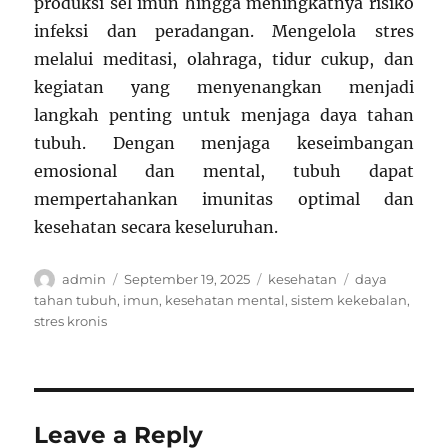
produksi sel imun hingga meningkatnya risiko
infeksi dan peradangan. Mengelola stres
melalui meditasi, olahraga, tidur cukup, dan
kegiatan yang menyenangkan menjadi
langkah penting untuk menjaga daya tahan
tubuh. Dengan menjaga keseimbangan
emosional dan mental, tubuh dapat
mempertahankan imunitas optimal dan
kesehatan secara keseluruhan.
Author
Posted
Categories
Tags
admin
September 19, 2025
kesehatan
daya
on
tahan tubuh
,
imun
,
kesehatan mental
,
sistem kekebalan
,
stres kronis
Leave a Reply