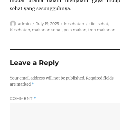
modal utama dalam menjalani gaya hidup
sehat yang sesungguhnya.
Author
Posted
Categories
Tags
admin
July 19, 2025
kesehatan
diet sehat
,
on
Kesehatan
,
makanan sehat
,
pola makan
,
tren makanan
Leave a Reply
Your email address will not be published.
Required fields
are marked
*
COMMENT
*