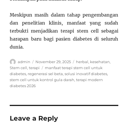
Meskipun masih dalam tahap pengembangan
dan penelitian klinis, manfaat yang sudah
terbukti menjadikan terapi stem cell sebagai
harapan baru bagi pasien diabetes di seluruh
dunia.
Author
Posted
Categories
admin
November 29, 2025
herbal
,
kesehatan
,
on
Tags
Stem cell
,
terapi
manfaat terapi stem cell untuk
diabetes
,
regenerasi sel beta
,
solusi inovatif diabetes
,
stem cell untuk kontrol gula darah
,
terapi modern
diabetes 2026
Leave a Reply