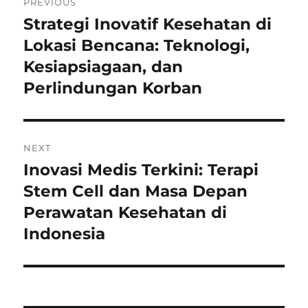
PREVIOUS
navigation
Strategi Inovatif Kesehatan di
Previous
post:
Lokasi Bencana: Teknologi,
Kesiapsiagaan, dan
Perlindungan Korban
NEXT
Inovasi Medis Terkini: Terapi
Next
post:
Stem Cell dan Masa Depan
Perawatan Kesehatan di
Indonesia