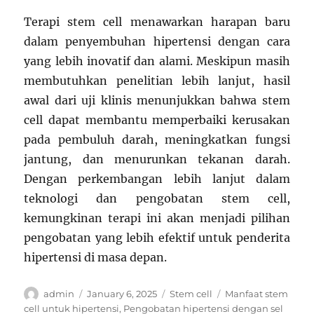
Terapi stem cell menawarkan harapan baru
dalam penyembuhan hipertensi dengan cara
yang lebih inovatif dan alami. Meskipun masih
membutuhkan penelitian lebih lanjut, hasil
awal dari uji klinis menunjukkan bahwa stem
cell dapat membantu memperbaiki kerusakan
pada pembuluh darah, meningkatkan fungsi
jantung, dan menurunkan tekanan darah.
Dengan perkembangan lebih lanjut dalam
teknologi dan pengobatan stem cell,
kemungkinan terapi ini akan menjadi pilihan
pengobatan yang lebih efektif untuk penderita
hipertensi di masa depan.
Author
Posted
Categories
Tags
admin
January 6, 2025
Stem cell
Manfaat stem
on
cell untuk hipertensi
,
Pengobatan hipertensi dengan sel