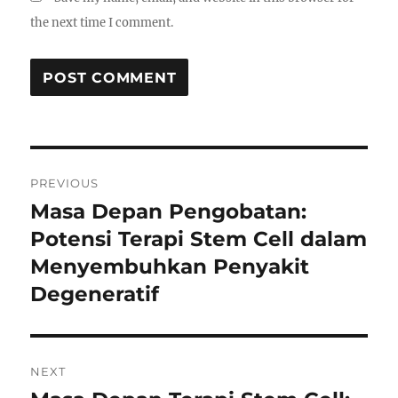
the next time I comment.
Post
PREVIOUS
navigation
Masa Depan Pengobatan:
Previous
post:
Potensi Terapi Stem Cell dalam
Menyembuhkan Penyakit
Degeneratif
NEXT