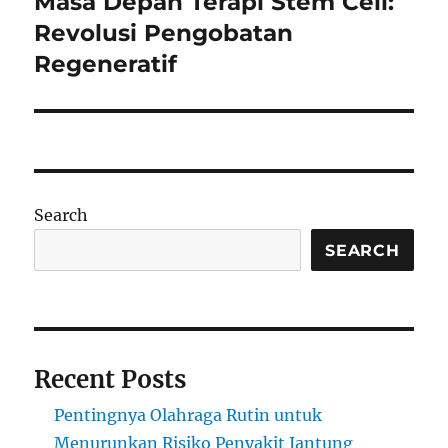
Masa Depan Terapi Stem Cell:
Next
post:
Revolusi Pengobatan
Regeneratif
Search
SEARCH
Recent Posts
Pentingnya Olahraga Rutin untuk
Menurunkan Risiko Penyakit Jantung