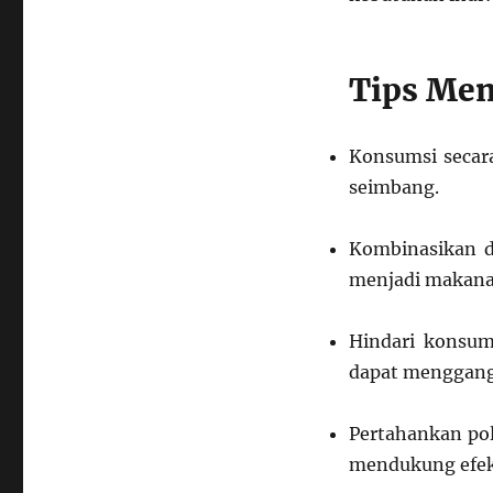
Tips Men
Konsumsi secara
seimbang.
Kombinasikan de
menjadi makanan
Hindari konsum
dapat menggang
Pertahankan pol
mendukung efek 