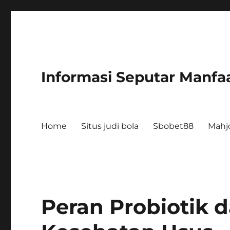
Informasi Seputar Manfaa
Home
Situs judi bola
Sbobet88
Mahj
Peran Probiotik 