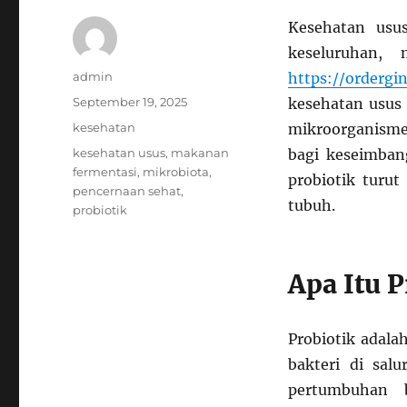
Kesehatan usu
keseluruhan, 
Author
admin
https://ordergi
Posted
September 19, 2025
kesehatan usus 
on
Categories
kesehatan
mikroorganisme
Tags
kesehatan usus
,
makanan
bagi keseimban
fermentasi
,
mikrobiota
,
probiotik turu
pencernaan sehat
,
tubuh.
probiotik
Apa Itu P
Probiotik adal
bakteri di sal
pertumbuhan 