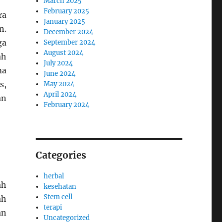
March 2025
February 2025
ra
January 2025
n.
December 2024
ga
September 2024
August 2024
ah
July 2024
ma
June 2024
s,
May 2024
April 2024
an
February 2024
Categories
herbal
ah
kesehatan
Stem cell
ah
terapi
an
Uncategorized