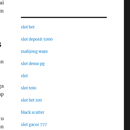
ai
in
slot bet
slot deposit 5000
s
mahjong ways
an
slot demo pg
slot
ga
slot toto
ap
slot bet 100
black scatter
tu
slot gacor 777
an