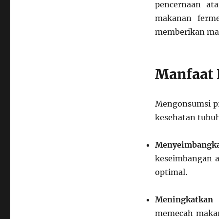
pencernaan ata
makanan ferme
memberikan manf
Manfaat 
Mengonsumsi pr
kesehatan tubuh
Menyeimbangk
keseimbangan an
optimal.
Meningkatkan
memecah makan