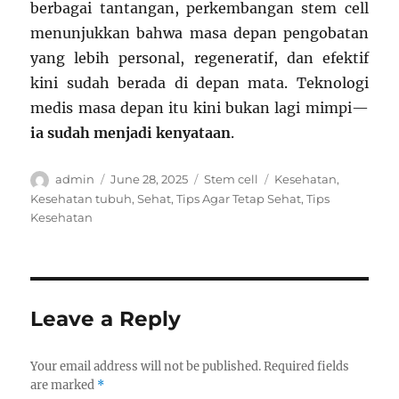
berbagai tantangan, perkembangan stem cell
menunjukkan bahwa masa depan pengobatan
yang lebih personal, regeneratif, dan efektif
kini sudah berada di depan mata. Teknologi
medis masa depan itu kini bukan lagi mimpi—
ia sudah menjadi kenyataan
.
Author
Posted
Categories
Tags
admin
June 28, 2025
Stem cell
Kesehatan
,
on
Kesehatan tubuh
,
Sehat
,
Tips Agar Tetap Sehat
,
Tips
Kesehatan
Leave a Reply
Your email address will not be published.
Required fields
are marked
*