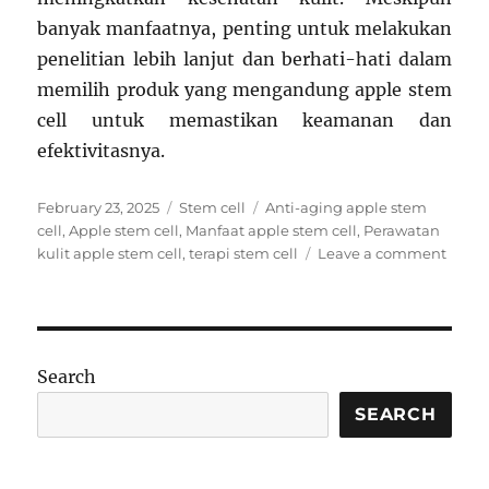
banyak manfaatnya, penting untuk melakukan
penelitian lebih lanjut dan berhati-hati dalam
memilih produk yang mengandung apple stem
cell untuk memastikan keamanan dan
efektivitasnya.
Posted
Categories
Tags
February 23, 2025
Stem cell
Anti-aging apple stem
on
cell
,
Apple stem cell
,
Manfaat apple stem cell
,
Perawatan
on
kulit apple stem cell
,
terapi stem cell
Leave a comment
Apple
Stem
Cell:
Meny
Poten
Search
dan
Manfa
SEARCH
dala
Duni
Keseh