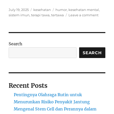
Posted
Categories
Tags
July 19, 2025
kesehatan
humor
,
kesehatan mental
,
on
on
sistem imun
,
terapi tawa
,
tertawa
Leave a comment
Apakah
Tertawa
Bisa
Menyem
Studi
Search
Unik
Tentang
SEARCH
Humor
dan
Imunitas
Recent Posts
Pentingnya Olahraga Rutin untuk
Menurunkan Risiko Penyakit Jantung
Mengenal Stem Cell dan Perannya dalam