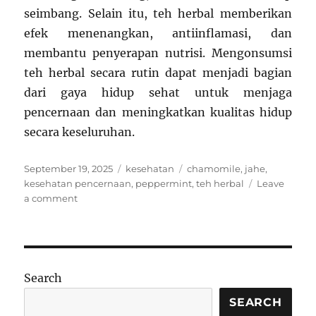
seimbang. Selain itu, teh herbal memberikan
efek menenangkan, antiinflamasi, dan
membantu penyerapan nutrisi. Mengonsumsi
teh herbal secara rutin dapat menjadi bagian
dari gaya hidup sehat untuk menjaga
pencernaan dan meningkatkan kualitas hidup
secara keseluruhan.
Posted
Categories
Tags
September 19, 2025
kesehatan
chamomile
,
jahe
,
on
kesehatan pencernaan
,
peppermint
,
teh herbal
Leave
on
a comment
Manfaat
Teh
Herbal
untuk
Kesehatan
Search
Pencernaan
SEARCH