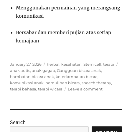
Menggunakan permainan yang merangsang
komunikasi
Bersabar dan memberi pujian atas setiap
kemajuan
Posted
Categories
Tags
January 27, 2026
herbal
,
kesehatan
,
Stem cell
,
terapi
on
anak autis
,
anak gagap
,
Gangguan bicara anak
,
hambatan bicara anak
,
keterlambatan bicara
,
komunikasi anak
,
pemulihan bicara
,
speech therapy
,
on
terapi bahasa
,
terapi wicara
Leave a comment
Gangguan
Bicara
pada
Anak:
Pemulihan
Search
Melalui