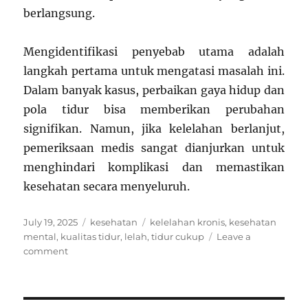
berlangsung.
Mengidentifikasi penyebab utama adalah
langkah pertama untuk mengatasi masalah ini.
Dalam banyak kasus, perbaikan gaya hidup dan
pola tidur bisa memberikan perubahan
signifikan. Namun, jika kelelahan berlanjut,
pemeriksaan medis sangat dianjurkan untuk
menghindari komplikasi dan memastikan
kesehatan secara menyeluruh.
Posted
Categories
Tags
July 19, 2025
kesehatan
kelelahan kronis
,
kesehatan
on
mental
,
kualitas tidur
,
lelah
,
tidur cukup
Leave a
on
comment
Kenapa
Tubuh
Sering
Lelah