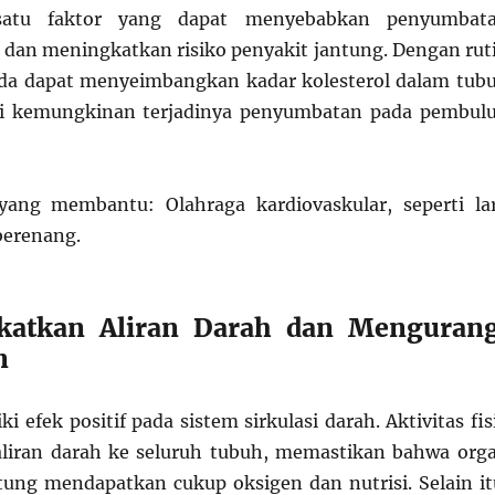
satu faktor yang dapat menyebabkan penyumbat
dan meningkatkan risiko penyakit jantung. Dengan rut
nda dapat menyeimbangkan kadar kolesterol dalam tub
i kemungkinan terjadinya penyumbatan pada pembul
yang membantu: Olahraga kardiovaskular, seperti lar
berenang.
katkan Aliran Darah dan Mengurang
n
i efek positif pada sistem sirkulasi darah. Aktivitas fis
liran darah ke seluruh tubuh, memastikan bahwa org
antung mendapatkan cukup oksigen dan nutrisi. Selain it