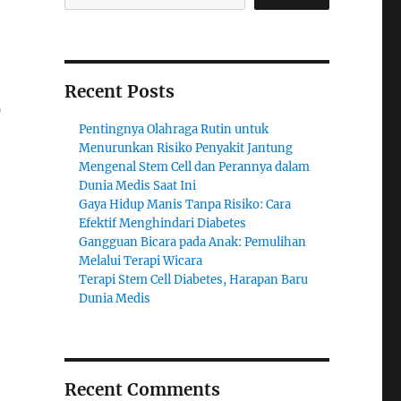
Recent Posts
p
Pentingnya Olahraga Rutin untuk
Menurunkan Risiko Penyakit Jantung
Mengenal Stem Cell dan Perannya dalam
Dunia Medis Saat Ini
Gaya Hidup Manis Tanpa Risiko: Cara
Efektif Menghindari Diabetes
Gangguan Bicara pada Anak: Pemulihan
Melalui Terapi Wicara
Terapi Stem Cell Diabetes, Harapan Baru
Dunia Medis
Recent Comments