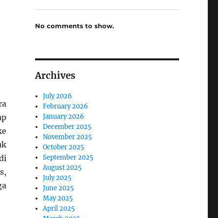
No comments to show.
Archives
July 2026
ra
February 2026
January 2026
ap
December 2025
ke
November 2025
uk
October 2025
September 2025
di
August 2025
s,
July 2025
ga
June 2025
May 2025
April 2025