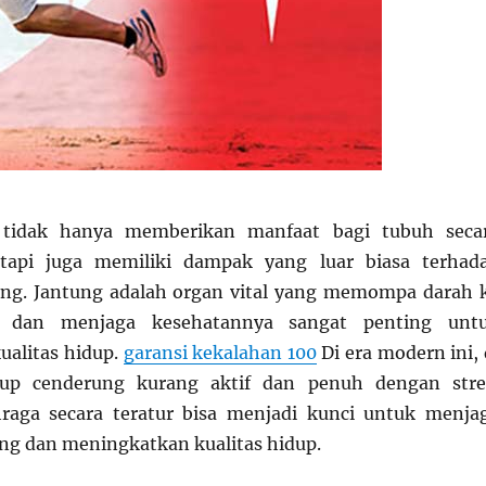
n tidak hanya memberikan manfaat bagi tubuh seca
etapi juga memiliki dampak yang luar biasa terhad
ung. Jantung adalah organ vital yang memompa darah 
, dan menjaga kesehatannya sangat penting unt
ualitas hidup.
garansi kekalahan 100
Di era modern ini, 
up cenderung kurang aktif dan penuh dengan stre
raga secara teratur bisa menjadi kunci untuk menja
ng dan meningkatkan kualitas hidup.