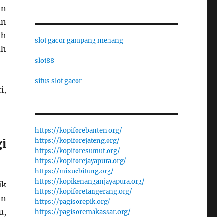
an
in
uh
slot gacor gampang menang
uh
slot88
situs slot gacor
i,
https://kopiforebanten.org/
https://kopiforejateng.org/
i
https://kopiforesumut.org/
https://kopiforejayapura.org/
https://mixuebitung.org/
https://kopikenanganjayapura.org/
ik
https://kopiforetangerang.org/
an
https://pagisorepik.org/
u,
https://pagisoremakassar.org/