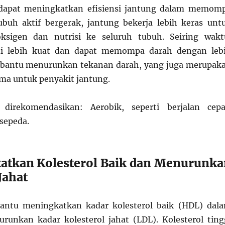
 dapat meningkatkan efisiensi jantung dalam memom
ubuh aktif bergerak, jantung bekerja lebih keras unt
sigen dan nutrisi ke seluruh tubuh. Seiring wakt
di lebih kuat dan dapat memompa darah dengan leb
embantu menurunkan tekanan darah, yang juga merupak
ama untuk penyakit jantung.
direkomendasikan: Aerobik, seperti berjalan cepa
rsepeda.
atkan Kolesterol Baik dan Menurunka
Jahat
ntu meningkatkan kadar kolesterol baik (HDL) dal
unkan kadar kolesterol jahat (LDL). Kolesterol ting