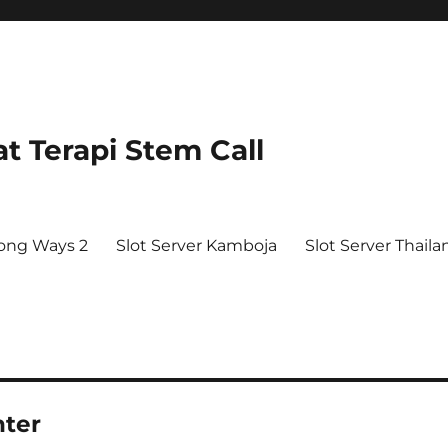
t Terapi Stem Call
ong Ways 2
Slot Server Kamboja
Slot Server Thaila
nter