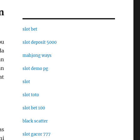
n
slot bet
pu
slot deposit 5000
da
mahjong ways
an
an
slot demo pg
at
slot
slot toto
slot bet 100
black scatter
as
slot gacor 777
ni