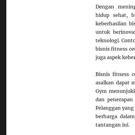
Dengan mening
hidup sehat, b
keberhasilan b
untuk berinova
teknologi. Cont
bisnis fitness c
juga aspek kebe
Bisnis fitness 
asalkan dapat m
Gym menunjukka
dan penerapan 
Pelanggan yang 
berharga dalam
tantangan ini.