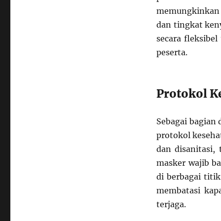
memungkinkan p
dan tingkat ken
secara fleksibe
peserta.
Protokol K
Sebagai bagian 
protokol keseha
dan disanitasi,
masker wajib ba
di berbagai titi
membatasi kapa
terjaga.