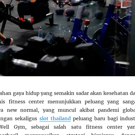
ahan gaya hidup yang semakin sadar akan kesehatan d
nis fitness center menunjukkan peluang yang sang
Era new normal, yang muncul akibat pandemi globa
ngan sekaligus
slot thailand
peluang baru bagi indust
tWell Gym, sebagai salah satu fitness center ya