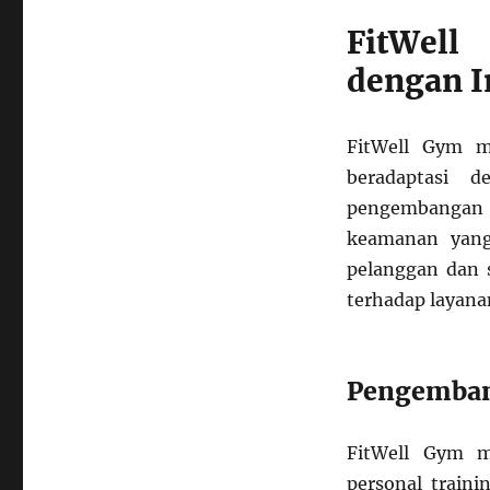
FitWel
dengan I
FitWell Gym m
beradaptasi 
pengembangan l
keamanan yang 
pelanggan dan 
terhadap layana
Pengemban
FitWell Gym me
personal trainin