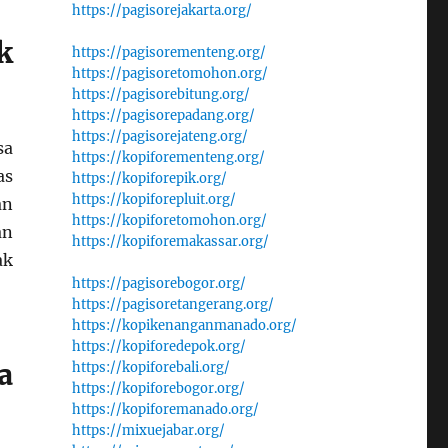
https://pagisorejakarta.org/
k
https://pagisorementeng.org/
https://pagisoretomohon.org/
https://pagisorebitung.org/
https://pagisorepadang.org/
https://pagisorejateng.org/
sa
https://kopiforementeng.org/
as
https://kopiforepik.org/
https://kopiforepluit.org/
an
https://kopiforetomohon.org/
an
https://kopiforemakassar.org/
ak
https://pagisorebogor.org/
https://pagisoretangerang.org/
https://kopikenanganmanado.org/
https://kopiforedepok.org/
a
https://kopiforebali.org/
https://kopiforebogor.org/
https://kopiforemanado.org/
https://mixuejabar.org/