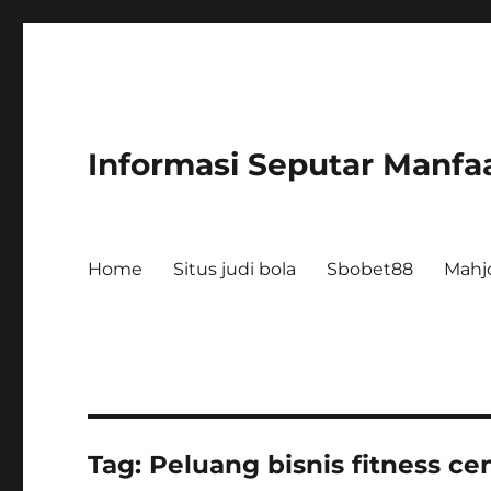
Informasi Seputar Manfaa
Home
Situs judi bola
Sbobet88
Mahj
Tag:
Peluang bisnis fitness ce