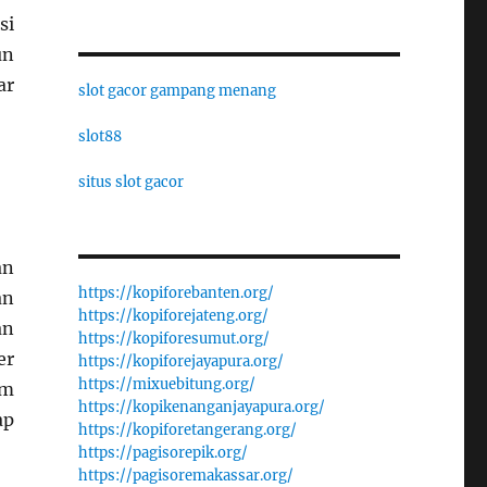
si
un
ar
slot gacor gampang menang
slot88
situs slot gacor
an
https://kopiforebanten.org/
an
https://kopiforejateng.org/
an
https://kopiforesumut.org/
er
https://kopiforejayapura.org/
https://mixuebitung.org/
ym
https://kopikenanganjayapura.org/
ap
https://kopiforetangerang.org/
https://pagisorepik.org/
https://pagisoremakassar.org/