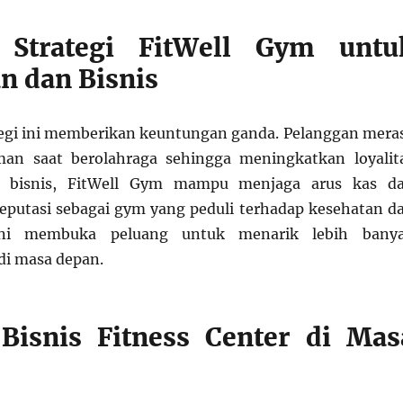
 Strategi FitWell Gym untu
n dan Bisnis
egi ini memberikan keuntungan ganda. Pelanggan mera
n saat berolahraga sehingga meningkatkan loyalit
si bisnis, FitWell Gym mampu menjaga arus kas d
putasi sebagai gym yang peduli terhadap kesehatan d
Ini membuka peluang untuk menarik lebih bany
di masa depan.
Bisnis Fitness Center di Mas