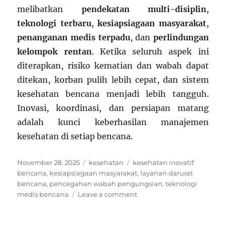
melibatkan
pendekatan multi-disiplin
,
teknologi terbaru
,
kesiapsiagaan masyarakat
,
penanganan medis terpadu
, dan
perlindungan
kelompok rentan
. Ketika seluruh aspek ini
diterapkan, risiko kematian dan wabah dapat
ditekan, korban pulih lebih cepat, dan sistem
kesehatan bencana menjadi lebih tangguh.
Inovasi, koordinasi, dan persiapan matang
adalah kunci keberhasilan manajemen
kesehatan di setiap bencana.
Posted
Categories
Tags
November 28, 2025
kesehatan
kesehatan inovatif
on
bencana
,
kesiapsiagaan masyarakat
,
layanan darurat
bencana
,
pencegahan wabah pengungsian
,
teknologi
on
medis bencana
Leave a comment
Strategi
Inovatif
Kesehatan