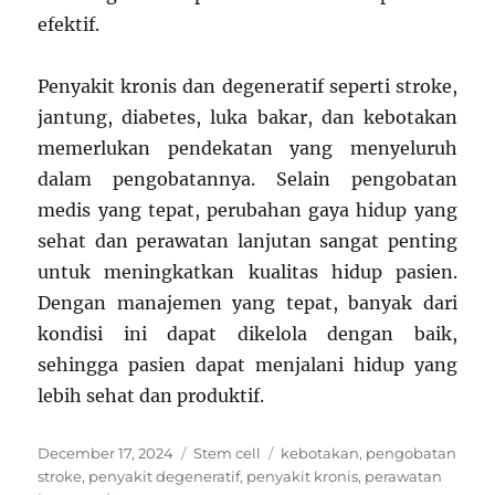
efektif.
Penyakit kronis dan degeneratif seperti stroke,
jantung, diabetes, luka bakar, dan kebotakan
memerlukan pendekatan yang menyeluruh
dalam pengobatannya. Selain pengobatan
medis yang tepat, perubahan gaya hidup yang
sehat dan perawatan lanjutan sangat penting
untuk meningkatkan kualitas hidup pasien.
Dengan manajemen yang tepat, banyak dari
kondisi ini dapat dikelola dengan baik,
sehingga pasien dapat menjalani hidup yang
lebih sehat dan produktif.
Posted
Categories
Tags
December 17, 2024
Stem cell
kebotakan
,
pengobatan
on
stroke
,
penyakit degeneratif
,
penyakit kronis
,
perawatan