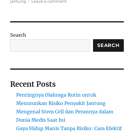
on
jantung
Leave a comment
Mengobati
Penyakit
Kronis
dan
Degeneratif
Search
dengan
SEARCH
Recent Posts
Pentingnya Olahraga Rutin untuk
Menurunkan Risiko Penyakit Jantung
Mengenal Stem Cell dan Perannya dalam
Dunia Medis Saat Ini
Gaya Hidup Manis Tanpa Risiko: Cara Efektif