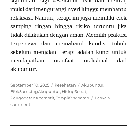
signifikan bagi kesehatan fisik dan mental,
mulai dari mengurangi nyeri hingga membantu
relaksasi. Namun, terapi ini juga memiliki efek
samping ringan hingga risiko tertentu jika
tidak dilakukan dengan aman. Memilih praktisi
terpercaya dan memahami kondisi tubuh
sebelum menjalani terapi adalah kunci untuk
mendapatkan manfaat maksimal dari
akupuntur.
Posted
Categories
Tags
September 10, 2025
kesehatan
Akupuntur
,
on
EfekSampingAkupuntur
,
HidupSehat
,
PengobatanAlternatif
,
TerapiKesehatan
Leave a
on
comment
Terapi
Akupuntur:
Manfaat,
Risiko,
dan