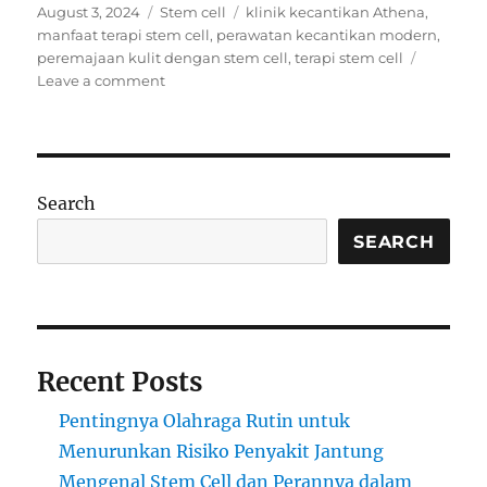
Posted
Categories
Tags
August 3, 2024
Stem cell
klinik kecantikan Athena
,
on
manfaat terapi stem cell
,
perawatan kecantikan modern
,
peremajaan kulit dengan stem cell
,
terapi stem cell
on
Leave a comment
Peremajaan
Kulit
dengan
Terapi
Stem
Search
Cell
di
SEARCH
Klinik
Athena
Recent Posts
Pentingnya Olahraga Rutin untuk
Menurunkan Risiko Penyakit Jantung
Mengenal Stem Cell dan Perannya dalam