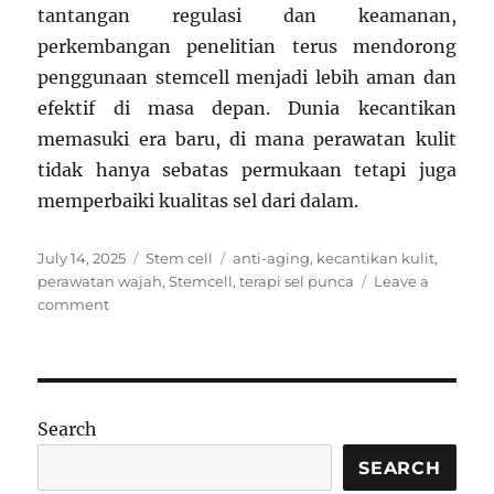
tantangan regulasi dan keamanan,
perkembangan penelitian terus mendorong
penggunaan stemcell menjadi lebih aman dan
efektif di masa depan. Dunia kecantikan
memasuki era baru, di mana perawatan kulit
tidak hanya sebatas permukaan tetapi juga
memperbaiki kualitas sel dari dalam.
Posted
Categories
Tags
July 14, 2025
Stem cell
anti-aging
,
kecantikan kulit
,
on
perawatan wajah
,
Stemcell
,
terapi sel punca
Leave a
on
comment
Stemcell
untuk
Anti-
Aging:
Harapan
Search
Baru
dari
SEARCH
Terapi