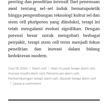
penting dan penelitian intensif. Dari penemuan
awal tentang sel-sel induk hematopoietik
hingga pengembangan teknologi kultur sel dan
stem cell pluripoten yang diinduksi, terapi ini
telah mengalami evolusi signifikan. Dengan
potensi besar untuk mengobati berbagai
penyakit, terapi stem cell terus menjadi fokus
penelitian dan inovasi dalam bidang
kedokteran modern.
Posted
Categories
Tags
July 19, 2024
Stem cell
Asal muasal terapi stem cell
,
on
Inovasi medis stem cell
,
Penemuan stem cell
,
Perkembangan terapi stem cell
,
Sejarah terapi stem cell
on
Leave a comment
Sejarah
Terapi
Stem
Cell: