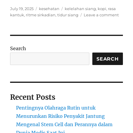
Posted
Categories
Tags
July 19, 2025
kesehatan
kelelahan siang
,
kopi
,
rasa
on
on
kantuk
,
ritme sirkadian
,
tidur siang
Leave a comment
Tidur
Siang
atau
Ngopi?
Cara
Search
Tubuh
Membe
SEARCH
Sinyal
yang
Sering
Diabai
Recent Posts
Pentingnya Olahraga Rutin untuk
Menurunkan Risiko Penyakit Jantung
Mengenal Stem Cell dan Perannya dalam
Dunia Medis Saat Ini