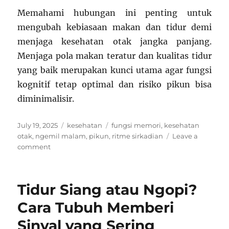
Memahami hubungan ini penting untuk
mengubah kebiasaan makan dan tidur demi
menjaga kesehatan otak jangka panjang.
Menjaga pola makan teratur dan kualitas tidur
yang baik merupakan kunci utama agar fungsi
kognitif tetap optimal dan risiko pikun bisa
diminimalisir.
Posted
Categories
Tags
July 19, 2025
kesehatan
fungsi memori
,
kesehatan
on
otak
,
ngemil malam
,
pikun
,
ritme sirkadian
Leave a
on
comment
Ngemil
Tengah
Malam
Tidur Siang atau Ngopi?
Bisa
Bikin
Cara Tubuh Memberi
Pikun?
Sinyal yang Sering
Ini