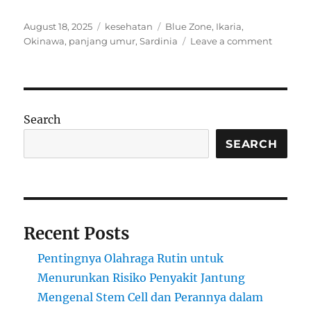
Posted
Categories
Tags
August 18, 2025
kesehatan
Blue Zone
,
Ikaria
,
on
on
Okinawa
,
panjang umur
,
Sardinia
Leave a comment
Blue
Zone:
Rahasia
Panjang
Umur
Search
Warga
Okinawa
SEARCH
Sardinia
dan
Ikaria
Recent Posts
Pentingnya Olahraga Rutin untuk
Menurunkan Risiko Penyakit Jantung
Mengenal Stem Cell dan Perannya dalam