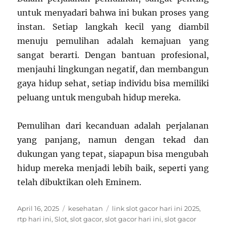
untuk menyadari bahwa ini bukan proses yang
instan. Setiap langkah kecil yang diambil
menuju pemulihan adalah kemajuan yang
sangat berarti. Dengan bantuan profesional,
menjauhi lingkungan negatif, dan membangun
gaya hidup sehat, setiap individu bisa memiliki
peluang untuk mengubah hidup mereka.
Pemulihan dari kecanduan adalah perjalanan
yang panjang, namun dengan tekad dan
dukungan yang tepat, siapapun bisa mengubah
hidup mereka menjadi lebih baik, seperti yang
telah dibuktikan oleh Eminem.
Posted
Categories
Tags
April 16, 2025
kesehatan
link slot gacor hari ini 2025
,
on
rtp hari ini
,
Slot
,
slot gacor
,
slot gacor hari ini
,
slot gacor