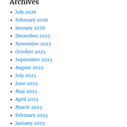
Archives
July 2026
February 2026
January 2026
December 2025
November 2025
October 2025
September 2025
August 2025
July 2025
June 2025
May 2025
April 2025
March 2025
February 2025
January 2025