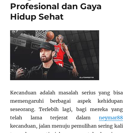
Profesional dan Gaya
Hidup Sehat
Kecanduan adalah masalah serius yang bisa
memengaruhi berbagai aspek kehidupan
seseorang. Terlebih lagi, bagi mereka yang
telah lama terjerat dalam
neymar88
kecanduan, jalan menuju pemulihan sering kali