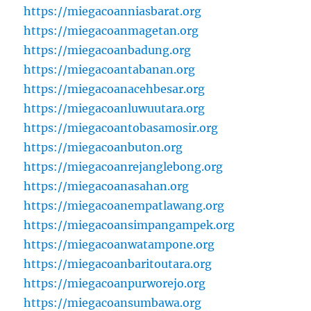
https://miegacoanniasbarat.org
https://miegacoanmagetan.org
https://miegacoanbadung.org
https://miegacoantabanan.org
https://miegacoanacehbesar.org
https://miegacoanluwuutara.org
https://miegacoantobasamosir.org
https://miegacoanbuton.org
https://miegacoanrejanglebong.org
https://miegacoanasahan.org
https://miegacoanempatlawang.org
https://miegacoansimpangampek.org
https://miegacoanwatampone.org
https://miegacoanbaritoutara.org
https://miegacoanpurworejo.org
https://miegacoansumbawa.org