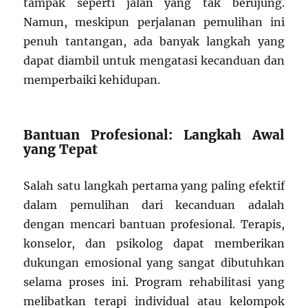
tampak seperti jalan yang tak berujung.
Namun, meskipun perjalanan pemulihan ini
penuh tantangan, ada banyak langkah yang
dapat diambil untuk mengatasi kecanduan dan
memperbaiki kehidupan.
Bantuan Profesional: Langkah Awal
yang Tepat
Salah satu langkah pertama yang paling efektif
dalam pemulihan dari kecanduan adalah
dengan mencari bantuan profesional. Terapis,
konselor, dan psikolog dapat memberikan
dukungan emosional yang sangat dibutuhkan
selama proses ini. Program rehabilitasi yang
melibatkan terapi individual atau kelompok