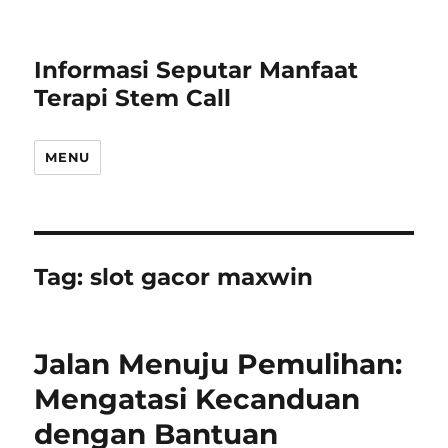
Informasi Seputar Manfaat
Terapi Stem Call
MENU
Tag:
slot gacor maxwin
Jalan Menuju Pemulihan:
Mengatasi Kecanduan
dengan Bantuan