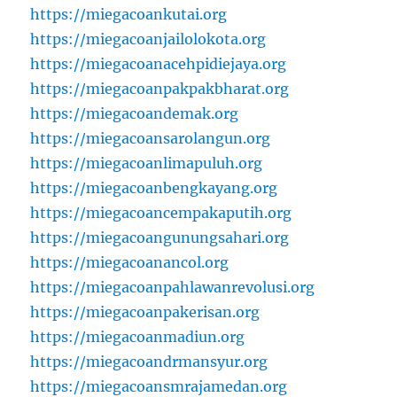
https://miegacoankutai.org
https://miegacoanjailolokota.org
https://miegacoanacehpidiejaya.org
https://miegacoanpakpakbharat.org
https://miegacoandemak.org
https://miegacoansarolangun.org
https://miegacoanlimapuluh.org
https://miegacoanbengkayang.org
https://miegacoancempakaputih.org
https://miegacoangunungsahari.org
https://miegacoanancol.org
https://miegacoanpahlawanrevolusi.org
https://miegacoanpakerisan.org
https://miegacoanmadiun.org
https://miegacoandrmansyur.org
https://miegacoansmrajamedan.org