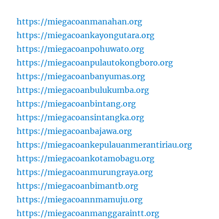
https://miegacoanmanahan.org
https://miegacoankayongutara.org
https://miegacoanpohuwato.org
https://miegacoanpulautokongboro.org
https://miegacoanbanyumas.org
https://miegacoanbulukumba.org
https://miegacoanbintang.org
https://miegacoansintangka.org
https://miegacoanbajawa.org
https://miegacoankepulauanmerantiriau.org
https://miegacoankotamobagu.org
https://miegacoanmurungraya.org
https://miegacoanbimantb.org
https://miegacoannmamuju.org
https://miegacoanmanggaraintt.org