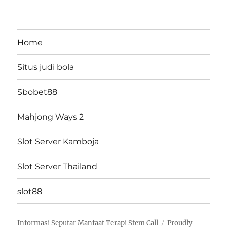
Home
Situs judi bola
Sbobet88
Mahjong Ways 2
Slot Server Kamboja
Slot Server Thailand
slot88
Informasi Seputar Manfaat Terapi Stem Call
Proudly