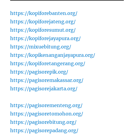
https://kopiforebanten.org/
https://kopiforejateng.org/
https://kopiforesumut.org/
https://kopiforejayapura.org/
https://mixuebitung.org/
https://kopikenanganjayapura.org/
https://kopiforetangerang.org/
https://pagisorepik.org/
https://pagisoremakassar.org/
https://pagisorejakarta.org/
https://pagisorementeng.org/
https://pagisoretomohon.org/
https://pagisorebitung.org/
https://pagisorepadang.org/