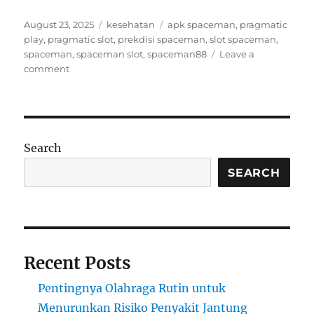
Posted
Categories
Tags
August 23, 2025
kesehatan
apk spaceman
,
pragmatic
on
play
,
pragmatic slot
,
prekdisi spaceman
,
slot spaceman
,
spaceman
,
spaceman slot
,
spaceman88
Leave a
on
comment
Manfaat
Kesehatan
yang
Wajib
Anda
Search
Ketahui
SEARCH
Recent Posts
Pentingnya Olahraga Rutin untuk
Menurunkan Risiko Penyakit Jantung