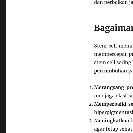
dan perbaikan j
Kerja,
dan
Efektivitas
dalam
Bagaiman
Perawatan
Kulit
Stem cell memi
mempercepat pro
stem cell serin
pertumbuhan
y
Merangsang pro
menjaga elastisi
Memperbaiki sel
hiperpigmentasi
Meningkatkan hi
agar tetap sehat