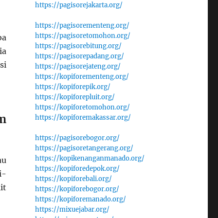
https://pagisorejakarta.org/
https://pagisorementeng.org/
https://pagisoretomohon.org/
ba
https://pagisorebitung.org/
ia
https://pagisorepadang.org/
si
https://pagisorejateng.org/
https://kopiforementeng.org/
https://kopiforepik.org/
https://kopiforepluit.org/
https://kopiforetomohon.org/
m
https://kopiforemakassar.org/
https://pagisorebogor.org/
https://pagisoretangerang.org/
https://kopikenanganmanado.org/
au
https://kopiforedepok.org/
i-
https://kopiforebali.org/
it
https://kopiforebogor.org/
https://kopiforemanado.org/
https://mixuejabar.org/