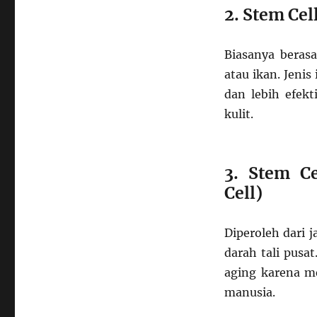
2. Stem Ce
Biasanya berasa
atau ikan. Jeni
dan lebih efekt
kulit.
3. Stem C
Cell)
Diperoleh dari 
darah tali pusat
aging karena me
manusia.