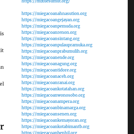
https://mixuesumut.org/
https://miegacoanahnasution.org
https://miegacoangejayan.org
https://miegacoanpemuda.org
https://miegacoanrenon.org
is
https://miegacoansintang.org
https://miegacoanpulaupramuka.org
it
https://miegacoanprabumulih.org
https://miegacoanende.org
https://miegacoanagung.org
an
https://miegacoantidore.org
https://miegacoanaceh.org
https://miegacoanranai.org
el
https://miegacoankotatahan.org
https://miegacoanwonosobo.org
https://miegacoanampera.org
https://miegacoanbinamarga.org
https://miegacoansenen.org
https://miegacoankemayoran.org
r
https://miegacoankotabimantb.org
https://miegacoanbenhil.org