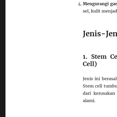
Mengurangi gari
sel, kulit menja
Jenis-Je
1. Stem C
Cell)
Jenis ini beras
Stem cell tumb
dari kerusakan
alami.