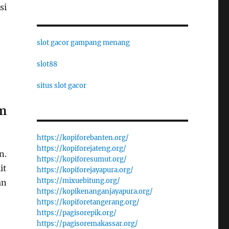
si
slot gacor gampang menang
slot88
situs slot gacor
m
https://kopiforebanten.org/
https://kopiforejateng.org/
n.
https://kopiforesumut.org/
it
https://kopiforejayapura.org/
https://mixuebitung.org/
an
https://kopikenanganjayapura.org/
https://kopiforetangerang.org/
https://pagisorepik.org/
https://pagisoremakassar.org/