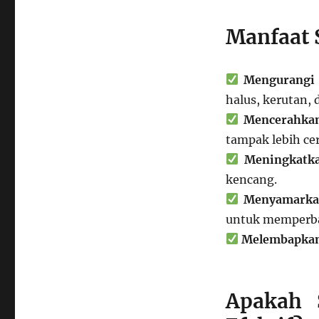
Manfaat 
Mengurangi 
halus, kerutan, 
Mencerahkan
tampak lebih cer
Meningkatkan
kencang.
Menyamarkan
untuk memperbai
Melembapkan
Apakah 