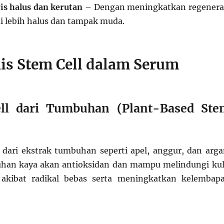
s halus dan kerutan
– Dengan meningkatkan regenera
di lebih halus dan tampak muda.
nis Stem Cell dalam Serum
ell dari Tumbuhan (Plant-Based Ste
al dari ekstrak tumbuhan seperti apel, anggur, dan arga
uhan kaya akan antioksidan dan mampu melindungi kul
 akibat radikal bebas serta meningkatkan kelembap