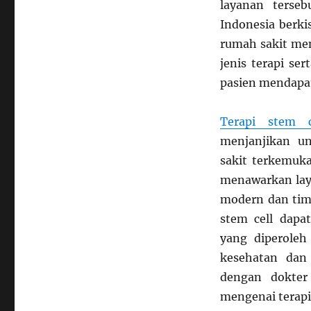
layanan terse
Indonesia berki
rumah sakit men
jenis terapi se
pasien mendapa
Terapi stem 
menjanjikan u
sakit terkemuka
menawarkan laya
modern dan tim 
stem cell dapa
yang diperoleh 
kesehatan dan 
dengan dokter 
mengenai terapi