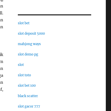
an
l.
an
slot bet
an
slot deposit 5000
mahjong ways
ik
slot demo pg
im
slot
an
ga
slot toto
an
slot bet 100
f,
black scatter
slot gacor 777