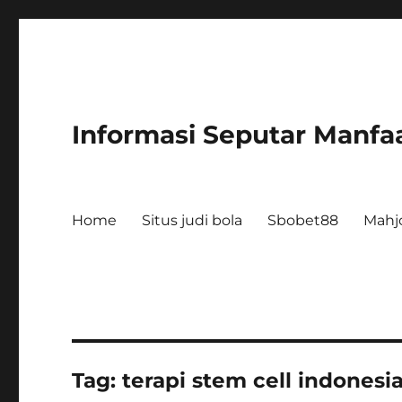
Informasi Seputar Manfaa
Home
Situs judi bola
Sbobet88
Mahj
Tag:
terapi stem cell indonesi