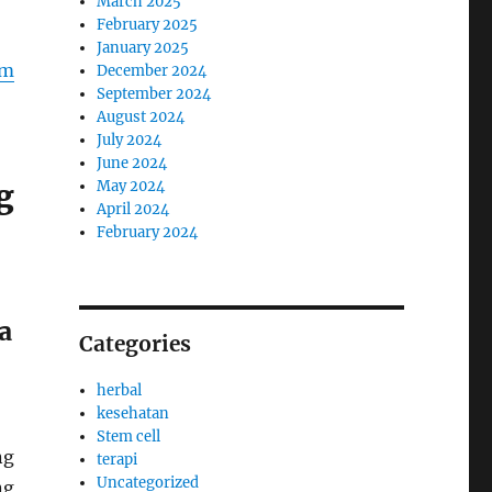
March 2025
February 2025
January 2025
em
December 2024
September 2024
August 2024
July 2024
June 2024
May 2024
g
April 2024
February 2024
a
Categories
herbal
kesehatan
Stem cell
ng
terapi
Uncategorized
ng