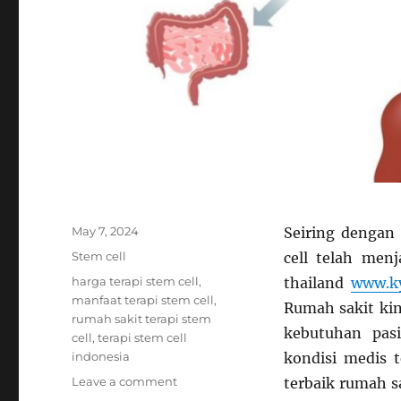
Posted
May 7, 2024
Seiring dengan
on
Categories
Stem cell
cell telah menj
Tags
harga terapi stem cell
,
thailand
www.ky
manfaat terapi stem cell
,
Rumah sakit ki
rumah sakit terapi stem
kebutuhan pasi
cell
,
terapi stem cell
indonesia
kondisi medis t
on
Leave a comment
terbaik rumah sa
Pilihan