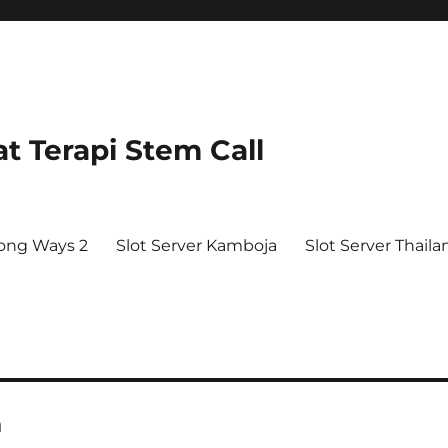
t Terapi Stem Call
ong Ways 2
Slot Server Kamboja
Slot Server Thaila
a