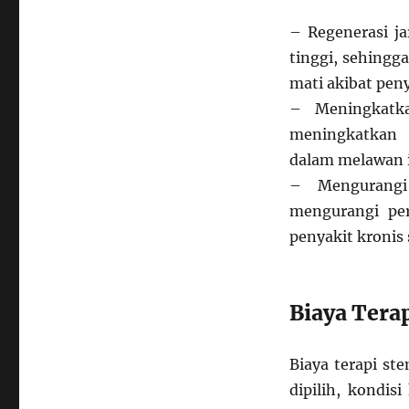
– Regenerasi j
tinggi, sehingg
mati akibat peny
– Meningkatka
meningkatkan 
dalam melawan i
– Mengurangi
mengurangi pe
penyakit kronis 
Biaya Terap
Biaya terapi ste
dipilih, kondis