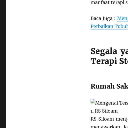
manfaat terapi st
RS
dengan
Layanan
Baca Juga :
Meng
Terapi
Perbaikan Tubu
Stem
Cell
Terbaik
di
Segala y
Indonesia
Terapi St
Rumah Saki
1. RS Siloam
RS Siloam menja
menawarkan lay