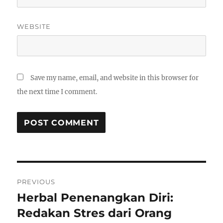
WEBSITE
Save my name, email, and website in this browser for
the next time I comment.
Post
PREVIOUS
navigation
Herbal Penenangkan Diri:
Previous
post:
Redakan Stres dari Orang