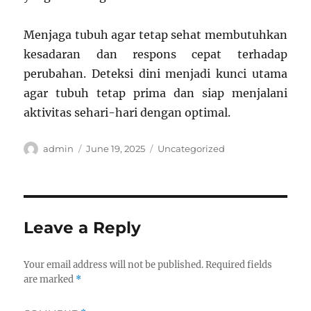
Menjaga tubuh agar tetap sehat membutuhkan
kesadaran dan respons cepat terhadap
perubahan. Deteksi dini menjadi kunci utama
agar tubuh tetap prima dan siap menjalani
aktivitas sehari-hari dengan optimal.
Author
Posted
Categories
admin
June 19, 2025
Uncategorized
on
Leave a Reply
Your email address will not be published.
Required fields
are marked
*