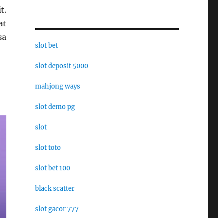
t.
at
sa
slot bet
slot deposit 5000
mahjong ways
slot demo pg
slot
slot toto
slot bet 100
black scatter
slot gacor 777