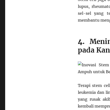
lupus, rheumato
sel-sel yang t
membantu menge
4.
Meni
pada Kan
Terapi stem ce
leukemia dan l
yang rusak aki
kembali memprod