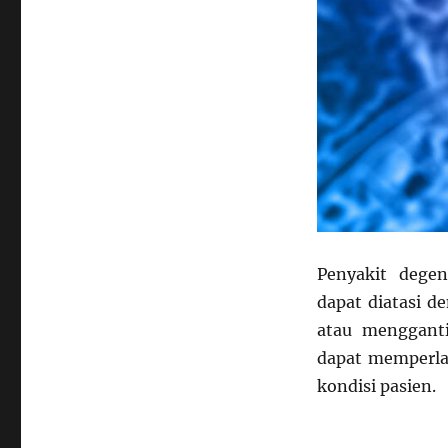
Penyakit degene
dapat diatasi d
atau mengganti
dapat memperl
kondisi pasien.