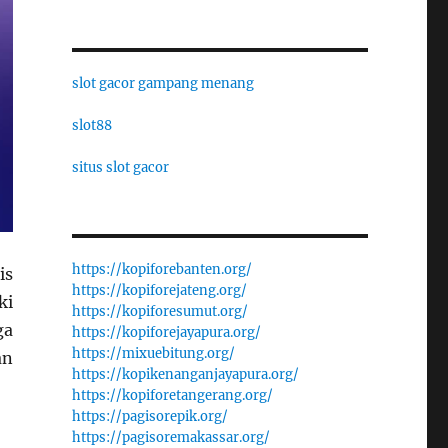
slot gacor gampang menang
slot88
situs slot gacor
https://kopiforebanten.org/
is
https://kopiforejateng.org/
ki
https://kopiforesumut.org/
ga
https://kopiforejayapura.org/
https://mixuebitung.org/
an
https://kopikenanganjayapura.org/
https://kopiforetangerang.org/
https://pagisorepik.org/
https://pagisoremakassar.org/