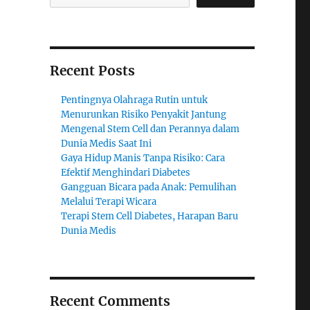
Recent Posts
Pentingnya Olahraga Rutin untuk
Menurunkan Risiko Penyakit Jantung
Mengenal Stem Cell dan Perannya dalam
Dunia Medis Saat Ini
Gaya Hidup Manis Tanpa Risiko: Cara
Efektif Menghindari Diabetes
Gangguan Bicara pada Anak: Pemulihan
Melalui Terapi Wicara
Terapi Stem Cell Diabetes, Harapan Baru
Dunia Medis
Recent Comments