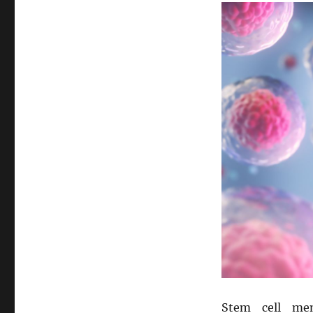
Stem cell me