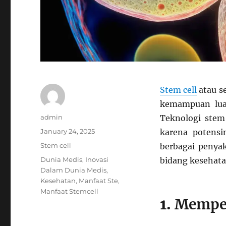
Stem cell
atau s
kemampuan luar
Author
admin
Teknologi stem
Posted
January 24, 2025
karena potens
on
Categories
Stem cell
berbagai penyak
Tags
Dunia Medis
,
Inovasi
bidang kesehata
Dalam Dunia Medis
,
Kesehatan
,
Manfaat Ste
,
Manfaat Stemcell
1.
Memper