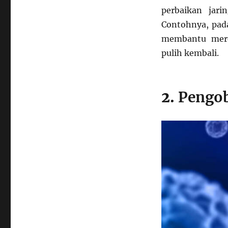
perbaikan jari
Contohnya, pada
membantu mereg
pulih kembali.
2.
Pengob