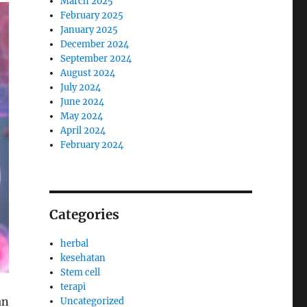
March 2025
February 2025
January 2025
December 2024
September 2024
August 2024
July 2024
June 2024
May 2024
April 2024
February 2024
Categories
herbal
kesehatan
Stem cell
terapi
an
Uncategorized