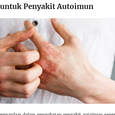
 untuk Penyakit Autoimun
bermanfaat dalam pengobatan penyakit autoimun seper