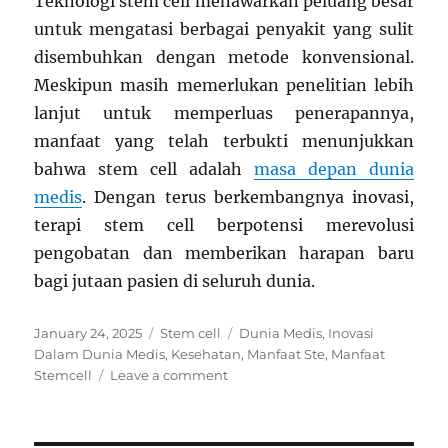
Teknologi stem cell menawarkan peluang besar
untuk mengatasi berbagai penyakit yang sulit
disembuhkan dengan metode konvensional.
Meskipun masih memerlukan penelitian lebih
lanjut untuk memperluas penerapannya,
manfaat yang telah terbukti menunjukkan
bahwa stem cell adalah
masa depan dunia
medis
. Dengan terus berkembangnya inovasi,
terapi stem cell berpotensi merevolusi
pengobatan dan memberikan harapan baru
bagi jutaan pasien di seluruh dunia.
Posted
Categories
Tags
January 24, 2025
Stem cell
Dunia Medis
,
Inovasi
on
Dalam Dunia Medis
,
Kesehatan
,
Manfaat Ste
,
Manfaat
on
Stemcell
Leave a comment
5
Manfaat
Stem