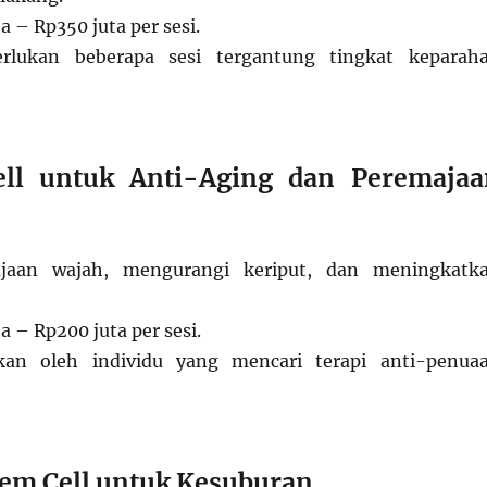
a – Rp350 juta per sesi.
rlukan beberapa sesi tergantung tingkat keparah
ll untuk Anti-Aging dan Peremajaa
aan wajah, mengurangi keriput, dan meningkatk
a – Rp200 juta per sesi.
kan oleh individu yang mencari terapi anti-penua
tem Cell untuk Kesuburan