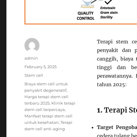
Terapi stem ce
penyakit dan 
Author
admin
canggih, biaya 
Posted
February 5, 2025
tinggi dan be
on
Categories
Stem cell
perawatannya. B
Tags
Biaya stem cell untuk
tahun 2025:
penyakit degeneratif
,
Harga terapi stem cell
terbaru 2025
,
Klinik terapi
1.
Terapi St
stem cell terpercaya
,
Manfaat terapi stem cell
untuk kesehatan
,
Terapi
Target Pengoba
stem cell anti-aging
cedera tulang b