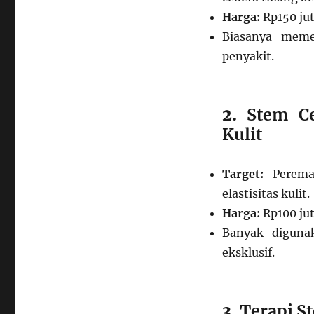
Harga:
Rp150 jut
Biasanya meme
penyakit.
2.
Stem Ce
Kulit
Target:
Peremaj
elastisitas kulit.
Harga:
Rp100 jut
Banyak diguna
eksklusif.
3.
Terapi S