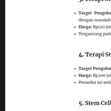
Target Pengoba
dengan masalah i
Harga:
Rp120 jut
Tergantung pada
4.
Terapi S
Target Pengoba
Harga:
Rp200 jut
Prosedur ini ser
5.
Stem Cel