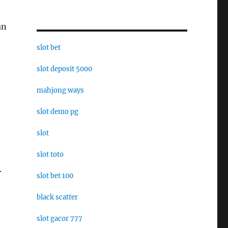
an
slot bet
slot deposit 5000
mahjong ways
slot demo pg
slot
slot toto
.
slot bet 100
black scatter
slot gacor 777