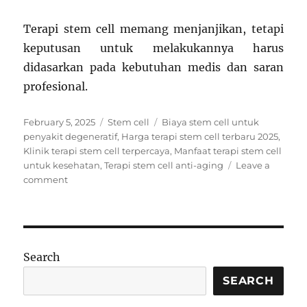
Terapi stem cell memang menjanjikan, tetapi
keputusan untuk melakukannya harus
didasarkan pada kebutuhan medis dan saran
profesional.
Posted
Categories
Tags
February 5, 2025
Stem cell
Biaya stem cell untuk
on
penyakit degeneratif
,
Harga terapi stem cell terbaru 2025
,
Klinik terapi stem cell terpercaya
,
Manfaat terapi stem cell
untuk kesehatan
,
Terapi stem cell anti-aging
Leave a
on
comment
Daftar
Harga
Terapi
Stem
Cell
Search
Terbaru
2025
SEARCH