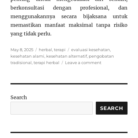
berkonsultasi dengan profesional, dan
menggunakannya secara bijaksana untuk
memastikan manfaat maksimal tanpa risiko
yang tidak perlu.
Posted
Categories
Tags
May 8, 2025
herbal
,
terapi
evaluasi kesehatan
,
on
kesehatan alami
,
kesehatan alternatif
,
pengobatan
on
tradisional
,
terapi herbal
Leave a comment
Terapi
Herbal:
Ilmu
atau
Mitos
Search
yang
Masih
SEARCH
Dipercaya?