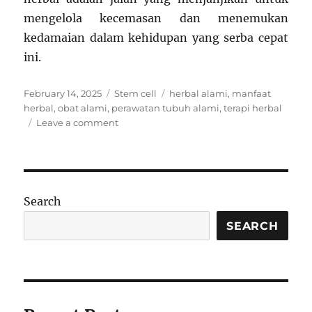
mengelola kecemasan dan menemukan
kedamaian dalam kehidupan yang serba cepat
ini.
Posted
Categories
Tags
February 14, 2025
Stem cell
herbal alami
,
manfaat
on
herbal
,
obat alami
,
perawatan tubuh alami
,
terapi herbal
on
Leave a comment
Terapi
Herbal:
Solusi
Alami
untuk
Search
Mengatasi
Stres
SEARCH
Berat,
Apakah
Efektif?
–
Ulasan