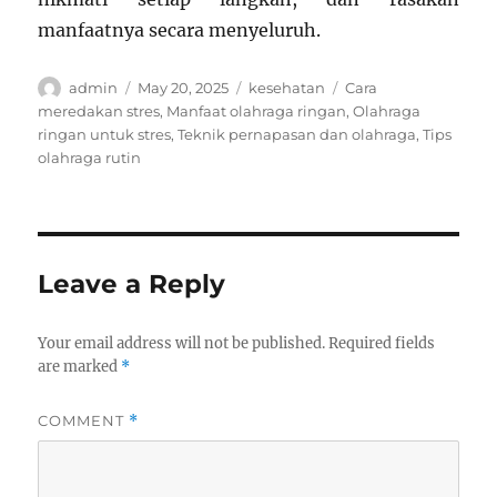
manfaatnya secara menyeluruh.
Author
Posted
Categories
Tags
admin
May 20, 2025
kesehatan
Cara
on
meredakan stres
,
Manfaat olahraga ringan
,
Olahraga
ringan untuk stres
,
Teknik pernapasan dan olahraga
,
Tips
olahraga rutin
Leave a Reply
Your email address will not be published.
Required fields
are marked
*
COMMENT
*