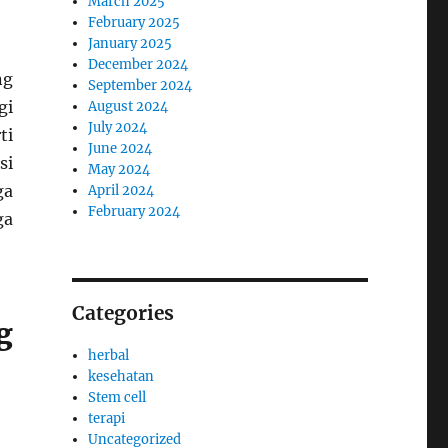
March 2025
February 2025
January 2025
December 2024
ng
September 2024
gi
August 2024
July 2024
ti
June 2024
si
May 2024
ga
April 2024
February 2024
ga
Categories
g
herbal
kesehatan
Stem cell
terapi
Uncategorized