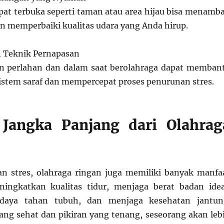
pat terbuka seperti taman atau area hijau bisa menamb
an memperbaiki kualitas udara yang Anda hirup.
 Teknik Pernapasan
n perlahan dan dalam saat berolahraga dapat memban
tem saraf dan mempercepat proses penurunan stres.
 Jangka Panjang dari Olahrag
n stres, olahraga ringan juga memiliki banyak manfa
ningkatkan kualitas tidur, menjaga berat badan idea
daya tahan tubuh, dan menjaga kesehatan jantun
ng sehat dan pikiran yang tenang, seseorang akan leb