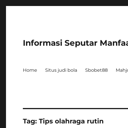
Informasi Seputar Manfaa
Home
Situs judi bola
Sbobet88
Mahj
Tag:
Tips olahraga rutin