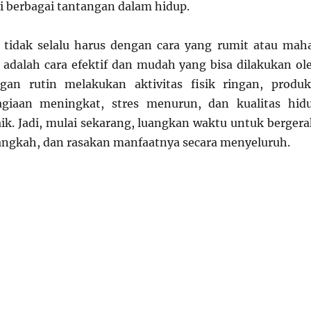
 berbagai tantangan dalam hidup.
 tidak selalu harus dengan cara yang rumit atau maha
 adalah cara efektif dan mudah yang bisa dilakukan ol
ngan rutin melakukan aktivitas fisik ringan, produk
giaan meningkat, stres menurun, dan kualitas hid
aik. Jadi, mulai sekarang, luangkan waktu untuk bergera
langkah, dan rasakan manfaatnya secara menyeluruh.