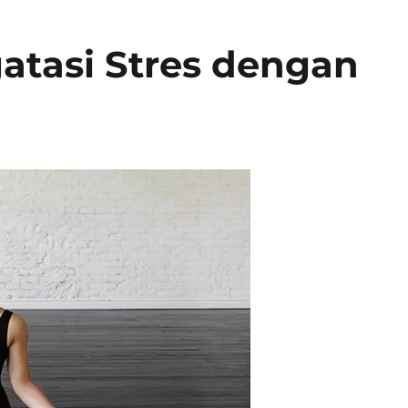
gatasi Stres dengan