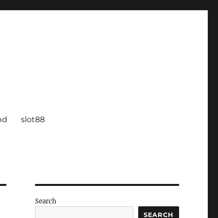
nd
slot88
Search
SEARCH