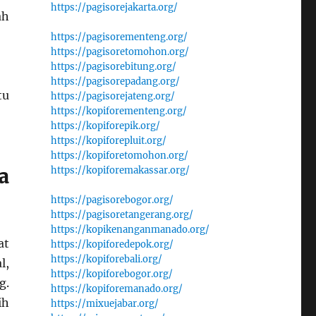
https://pagisorejakarta.org/
ah
https://pagisorementeng.org/
https://pagisoretomohon.org/
https://pagisorebitung.org/
https://pagisorepadang.org/
tu
https://pagisorejateng.org/
https://kopiforementeng.org/
https://kopiforepik.org/
https://kopiforepluit.org/
https://kopiforetomohon.org/
a
https://kopiforemakassar.org/
https://pagisorebogor.org/
https://pagisoretangerang.org/
https://kopikenanganmanado.org/
at
https://kopiforedepok.org/
https://kopiforebali.org/
l,
https://kopiforebogor.org/
g.
https://kopiforemanado.org/
ih
https://mixuejabar.org/