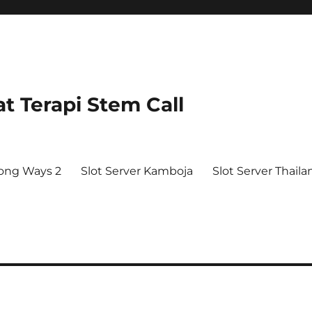
t Terapi Stem Call
ong Ways 2
Slot Server Kamboja
Slot Server Thaila