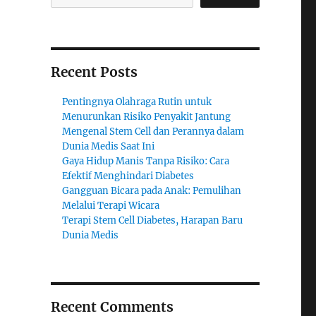
Recent Posts
Pentingnya Olahraga Rutin untuk
Menurunkan Risiko Penyakit Jantung
Mengenal Stem Cell dan Perannya dalam
Dunia Medis Saat Ini
Gaya Hidup Manis Tanpa Risiko: Cara
Efektif Menghindari Diabetes
Gangguan Bicara pada Anak: Pemulihan
Melalui Terapi Wicara
Terapi Stem Cell Diabetes, Harapan Baru
Dunia Medis
Recent Comments