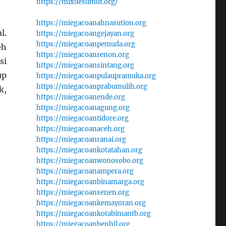
https://mixuesumut.org/
https://miegacoanahnasution.org
l.
https://miegacoangejayan.org
https://miegacoanpemuda.org
eh
https://miegacoanrenon.org
si
https://miegacoansintang.org
up
https://miegacoanpulaupramuka.org
https://miegacoanprabumulih.org
k,
https://miegacoanende.org
https://miegacoanagung.org
https://miegacoantidore.org
https://miegacoanaceh.org
https://miegacoanranai.org
https://miegacoankotatahan.org
https://miegacoanwonosobo.org
https://miegacoanampera.org
https://miegacoanbinamarga.org
https://miegacoansenen.org
https://miegacoankemayoran.org
https://miegacoankotabimantb.org
https://miegacoanbenhil.org