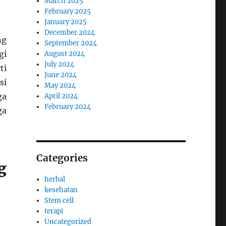
March 2025
February 2025
January 2025
December 2024
ng
September 2024
gi
August 2024
July 2024
ti
June 2024
si
May 2024
ga
April 2024
February 2024
ga
Categories
g
herbal
kesehatan
Stem cell
terapi
Uncategorized