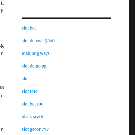
if
ah
slot bet
slot deposit 5000
ng
an
mahjong ways
slot demo pg
slot
sa
slot toto
an
slot bet 100
black scatter
an
slot gacor 777