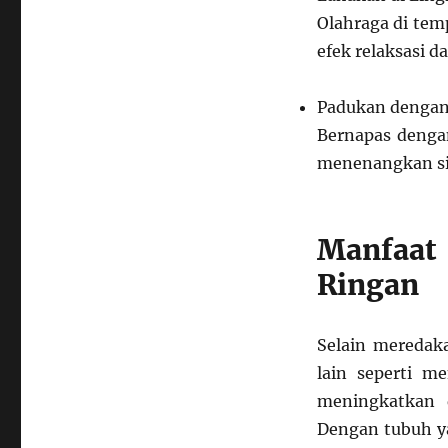
Olahraga di tem
efek relaksasi d
Padukan dengan
Bernapas denga
menenangkan sis
Manfaat
Ringan
Selain meredaka
lain seperti me
meningkatkan 
Dengan tubuh ya