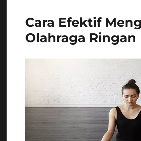
Cara Efektif Men
Olahraga Ringan