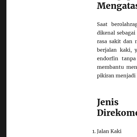
Mengatas
Olahraga
Ringan
Saat berolahr
dikenal sebagai
rasa sakit dan 
berjalan kaki,
endorfin tanpa
membantu menur
pikiran menjadi 
Jenis
Direkom
Jalan Kaki