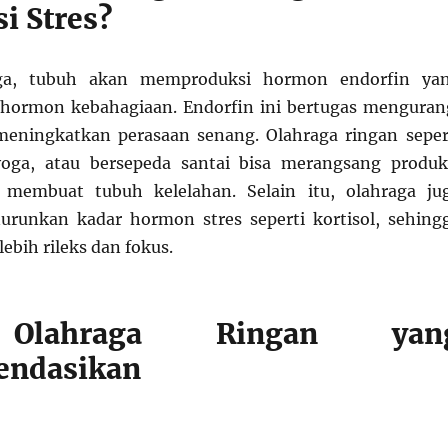
i Stres?
aga, tubuh akan memproduksi hormon endorfin ya
 hormon kebahagiaan. Endorfin ini bertugas menguran
meningkatkan perasaan senang. Olahraga ringan seper
 yoga, atau bersepeda santai bisa merangsang produk
 membuat tubuh kelelahan. Selain itu, olahraga ju
unkan kadar hormon stres seperti kortisol, sehing
lebih rileks dan fokus.
 Olahraga Ringan yan
endasikan