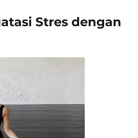
gatasi Stres dengan