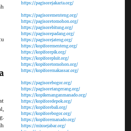
https://pagisorejakarta.org/
ah
https://pagisorementeng.org/
https://pagisoretomohon.org/
https://pagisorebitung.org/
https://pagisorepadang.org/
tu
https://pagisorejateng.org/
https://kopiforementeng.org/
https://kopiforepik.org/
https://kopiforepluit.org/
https://kopiforetomohon.org/
a
https://kopiforemakassar.org/
https://pagisorebogor.org/
https://pagisoretangerang.org/
https://kopikenanganmanado.org/
at
https://kopiforedepok.org/
https://kopiforebali.org/
l,
https://kopiforebogor.org/
g.
https://kopiforemanado.org/
ih
https://mixuejabar.org/