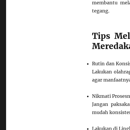
membantu melan
tegang.
Tips Me
Meredaka
Rutin dan Konsi
Lakukan olahrag
agar manfaatny
Nikmati Proses
Jangan paksakan
mudah konsisten
Lakukan di Lin